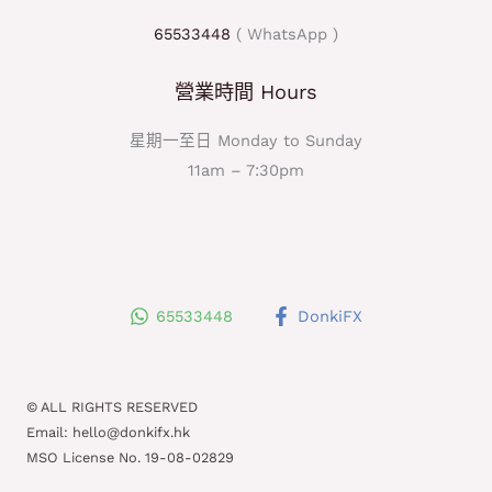
65533448
( WhatsApp )
營業時間 Hours
星期一至日 Monday to Sunday
11am – 7:30pm
65533448
DonkiFX
© ALL RIGHTS RESERVED
Email: hello@donkifx.hk
MSO License No. 19-08-02829