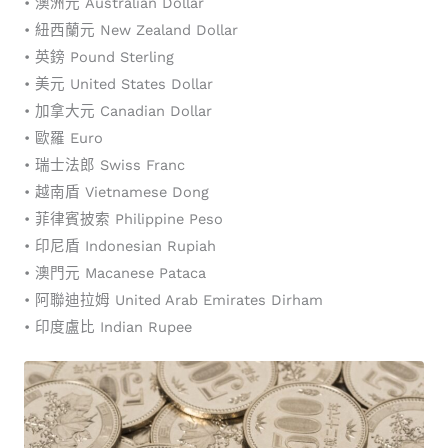
• 澳洲元 Australian Dollar
• 紐西蘭元 New Zealand Dollar
• 英鎊 Pound Sterling
• 美元 United States Dollar
• 加拿大元 Canadian Dollar
• 歐羅 Euro
• 瑞士法郎 Swiss Franc
• 越南盾 Vietnamese Dong
• 菲律賓披索 Philippine Peso
• 印尼盾 Indonesian Rupiah
• 澳門元 Macanese Pataca
• 阿聯迪拉姆 United Arab Emirates Dirham
• 印度盧比 Indian Rupee