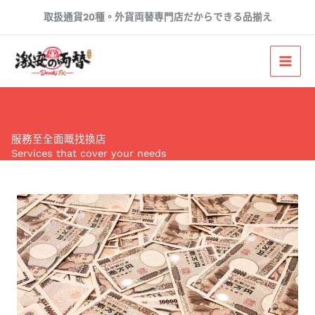
Skip
取扱通貨20種。外貨両替専門店だからできる品揃え
to
content
服務至全面嘅找換店
Services that cover your needs