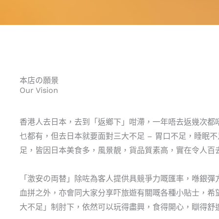
本店の願景
Our Vision
香港人去日本，去到「返鄉下」咁滯，一年唔去返幾次都
乜都有，但去日本就要面對三大不足 – 胃口不足，睡眠
足，皆因日本美食多，風景靚，貨品質素高，實在令人百
「激安の両替」除咗為客人提供具競爭力嘅匯率，喺銀彈
血拼之外，亦會同大家分享吓旅遊有關嘅各種小貼士，希
大不足」制肘下，依然可以玩得盡興，食得開心，瞓得舒