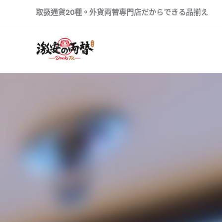
Skip
取扱通貨20種。外貨両替専門店だからできる品揃え
to
content