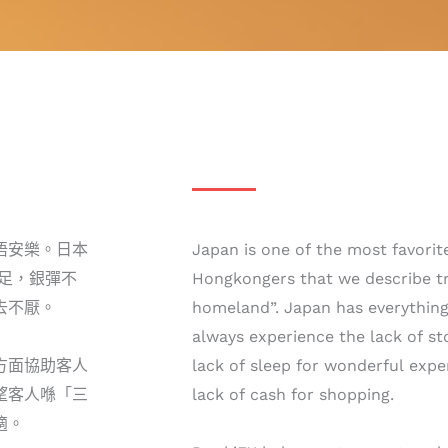
唔安樂。日本
Japan is one of the most favorite
不足，銀彈不
Hongkongers that we describe tr
去不厭。
homeland”. Japan has everythin
always experience the lack of s
方面協助客人
lack of sleep for wonderful exper
望客人喺「三
lack of cash for shopping.
適。